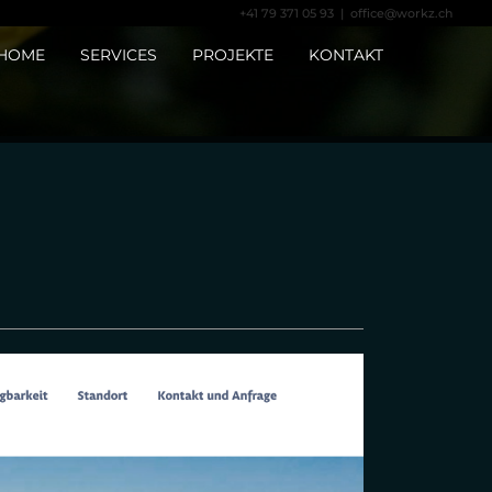
+41 79 371 05 93 |
office@workz.ch
HOME
SERVICES
PROJEKTE
KONTAKT